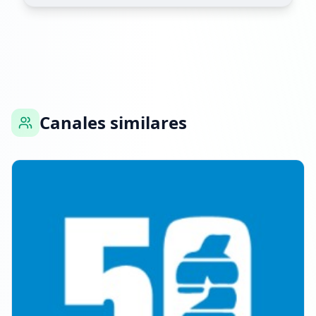
27 DE FEBRERO DE 2026
FOLLOWERS INCREASED: +5.0K
21:25
¡Nuevo hito de seguidores: 100K+!
Canales similares
21:25
Alcanzó 104.6K seguidores
21:25
15 DE MARZO DE 2026
FOLLOWERS INCREASED: +538
06:20
Alcanzó 105.2K seguidores