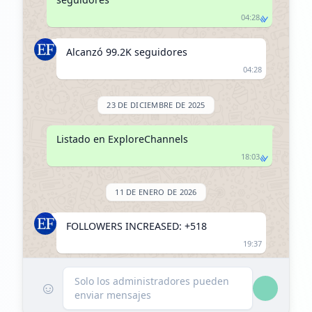
04:28
Alcanzó 99.2K seguidores
04:28
23 DE DICIEMBRE DE 2025
Listado en ExploreChannels
18:03
11 DE ENERO DE 2026
FOLLOWERS INCREASED: +518
19:37
Alcanzó 99.7K seguidores
Solo los administradores pueden
☺
enviar mensajes
19:37