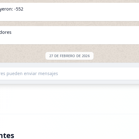
yeron: -552
idores
27 DE FEBRERO DE 2026
SED: +196
ores pueden enviar mensajes
idores
2 DE MARZO DE 2026
ntes
yeron: -369