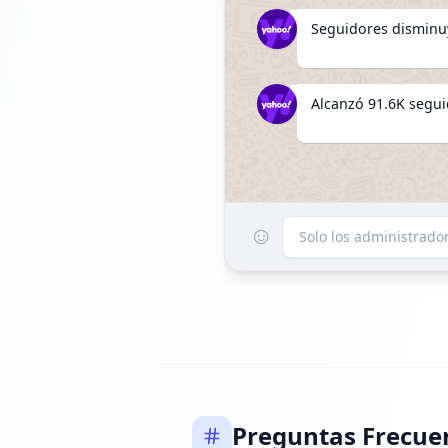
Seguidores disminu
Alcanzó 91.6K segu
☺
FOLLOWERS INCREA
Solo los administrad
Alcanzó 91.8K segu
Preguntas Frecue
Seguidores disminu