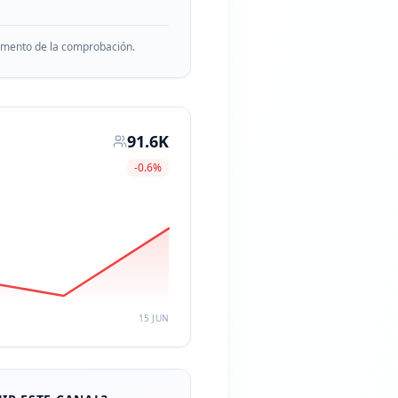
momento de la comprobación.
91.6K
-0.6
%
15 JUN