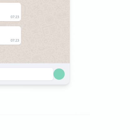
07:23
07:23
17:16
17:16