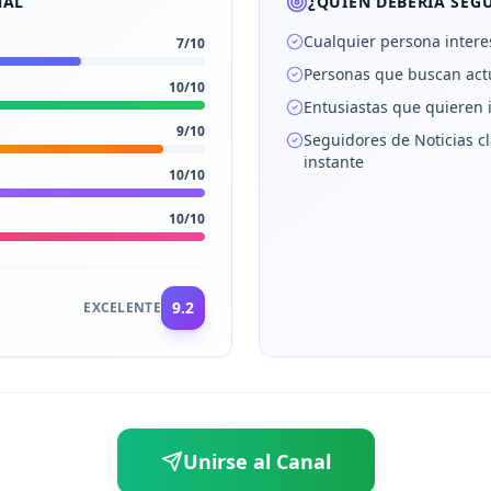
NAL
¿QUIÉN DEBERÍA SEGU
Cualquier persona intere
7
/10
Personas que buscan actu
10
/10
Entusiastas que quieren 
9
/10
Seguidores de Noticias cl
instante
10
/10
10
/10
9.2
EXCELENTE
Unirse al Canal