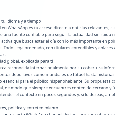
 tu idioma y a tiempo
 en WhatsApp es tu acceso directo a noticias relevantes, cl
e una fuente confiable para seguir la actualidad sin ruido 
ctiva que busca estar al día con lo más importante en polí
s. Todo llega ordenado, con titulares entendibles y enlace
as.
ad global, explicada para ti
rca reconocida internacionalmente por su cobertura infor
entos deportivos como mundiales de fútbol hasta historias v
lo esencial para el público hispanohablante. Su propuesta 
al, de modo que siempre encuentres contenido cercano y úti
ender el contexto en pocos segundos y, si lo deseas, ampl
es, política y entretenimiento
 eventos, este WhatsApp channel destaca por sus coberturas