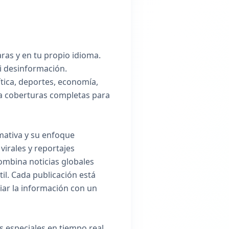
aras y en tu propio idioma.
ni desinformación.
tica, deportes, economía,
s a coberturas completas para
mativa y su enfoque
irales y reportajes
combina noticias globales
l. Cada publicación está
iar la información con un
 especiales en tiempo real.