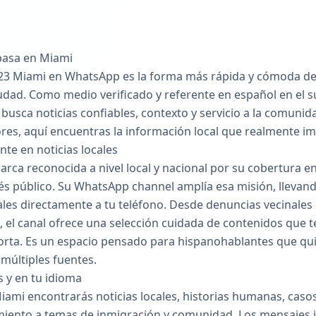
 pasa en Miami
on 23 Miami en WhatsApp es la forma más rápida y cómoda 
udad. Como medio verificado y referente en español en el su
usca noticias confiables, contexto y servicio a la comunida
es, aquí encuentras la información local que realmente imp
nte en noticias locales
rca reconocida a nivel local y nacional por su cobertura en
s público. Su WhatsApp channel amplía esa misión, llevando 
les directamente a tu teléfono. Desde denuncias vecinales 
a, el canal ofrece una selección cuidada de contenidos que
orta. Es un espacio pensado para hispanohablantes que qui
múltiples fuentes.
s y en tu idioma
Miami encontrarás noticias locales, historias humanas, casos
imiento a temas de inmigración y comunidad. Los mensajes 