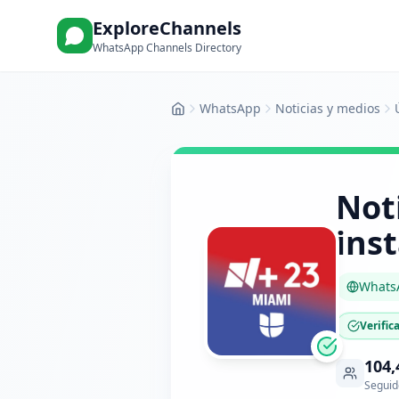
ExploreChannels
WhatsApp Channels Directory
WhatsApp
Noticias y medios
Inicio
Noti
ins
Whats
Verific
104,
Seguid