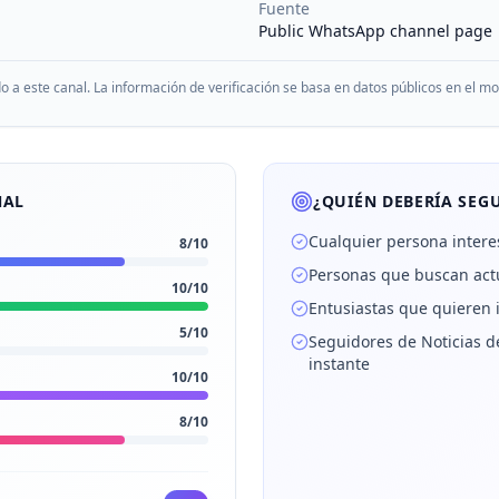
Fuente
Public WhatsApp channel page
do a este canal. La información de verificación se basa en datos públicos en el 
NAL
¿QUIÉN DEBERÍA SEGU
Cualquier persona intere
8
/10
Personas que buscan actu
10
/10
Entusiastas que quieren 
5
/10
Seguidores de Noticias de
instante
10
/10
8
/10