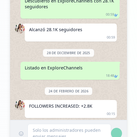
Descubierto en ExploreChannels con 28.1K 
seguidores
00:59
Alcanzó 28.1K seguidores
00:59
28 DE DICIEMBRE DE 2025
Listado en ExploreChannels
18:48
24 DE FEBRERO DE 2026
FOLLOWERS INCREASED: +2.8K
00:15
Alcanzó 30.9K seguidores
Solo los administradores pueden
☺
enviar mensajes
00:15