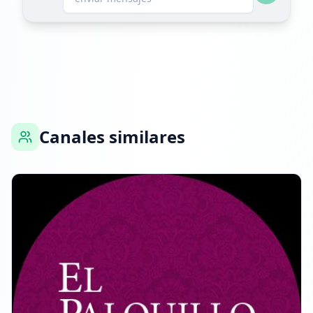
29 DE MARZO DE 2026
FOLLOWERS INCREASED: +270
17:26
Alcanzó 31.1K seguidores
Canales similares
17:26