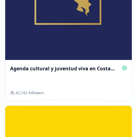
13:56
30 DE JUNIO DE 2026
Seguidores disminuyeron: -1.1M
04:39
Alcanzó 0 seguidores
04:39
Agenda cultural y juventud viva en Costa
Rica
42,142
followers