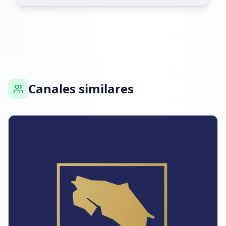
6 DE MARZO DE 2026
FOLLOWERS INCREASED: +83.7K
01:34
Alcanzó 991.4K seguidores
Canales similares
01:34
26 DE MARZO DE 2026
FOLLOWERS INCREASED: +93.9K
13:56
¡Nuevo hito de seguidores: 1M+!
13:56
Alcanzó 1.1M seguidores