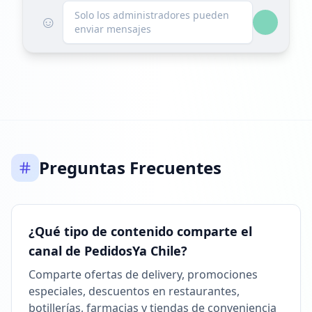
Seguidores disminuyeron: -154
Solo los administradores pueden
☺
enviar mensajes
10:46
Alcanzó 32.4K seguidores
10:46
9 DE JUNIO DE 2026
Listado en ExploreChannels
Preguntas Frecuentes
10:06
¿Qué tipo de contenido comparte el
canal de PedidosYa Chile?
Comparte ofertas de delivery, promociones
especiales, descuentos en restaurantes,
botillerías, farmacias y tiendas de conveniencia