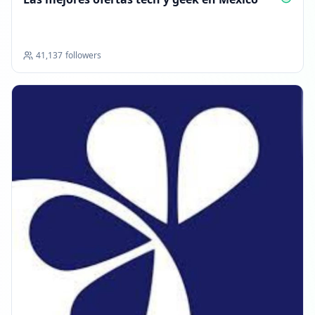
41,137
followers