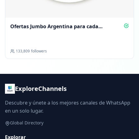
Ofertas Jumbo Argentina para cada
momento
133,809
followers
ExploreChannels
Descubre y únete a los mejores canales de WhatsApp
en un solo lugar.
Global Directory
Explorar