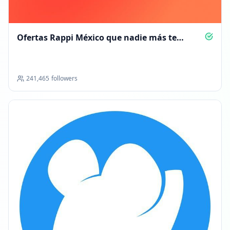
Ofertas Rappi México que nadie más te
cuenta
241,465
followers