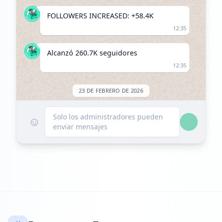
FOLLOWERS INCREASED: +58.4K
12:35
Alcanzó 260.7K seguidores
12:35
23 DE FEBRERO DE 2026
FOLLOWERS INCREASED: +44.3K
Solo los administradores pueden
☺
enviar mensajes
20:53
Alcanzó 305.0K seguidores
20:53
26 DE MAYO DE 2026
Listado en ExploreChannels