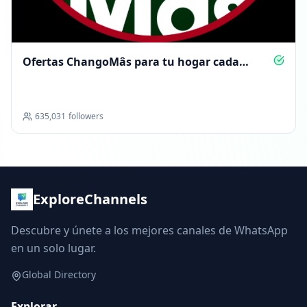
Ofertas ChangoMâs para tu hogar cada
semana
635,031
followers
ExploreChannels
Descubre y únete a los mejores canales de WhatsApp
en un solo lugar.
Global Directory
Explorar