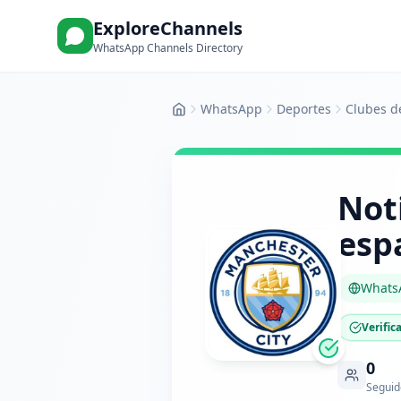
ExploreChannels
WhatsApp Channels Directory
WhatsApp
Deportes
Clubes d
Inicio
Not
esp
Whats
Verific
0
Seguid