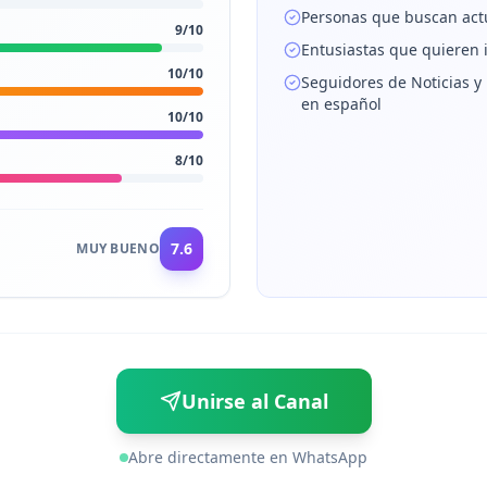
Personas que buscan actu
9
/10
Entusiastas que quieren 
10
/10
Seguidores de Noticias y
en español
10
/10
8
/10
7.6
MUY BUENO
Unirse al Canal
Abre directamente en WhatsApp