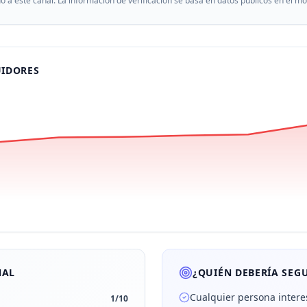
do a este canal. La información de verificación se basa en datos públicos en el 
UIDORES
NAL
¿QUIÉN DEBERÍA SEGU
Cualquier persona intere
1
/10