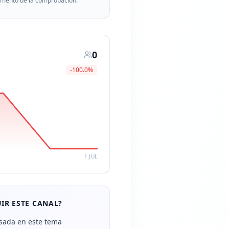
momento de la comprobación.
0
-100.0
%
1 JUL
IR ESTE CANAL?
sada en este tema