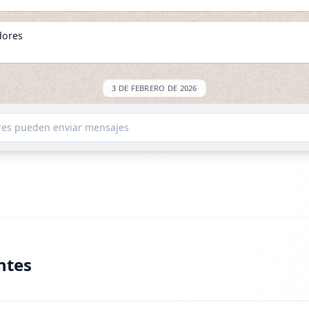
dores
3 DE FEBRERO DE 2026
ED: +30.4K
ores pueden enviar mensajes
dores
24 DE FEBRERO DE 2026
ntes
ED: +90.9K