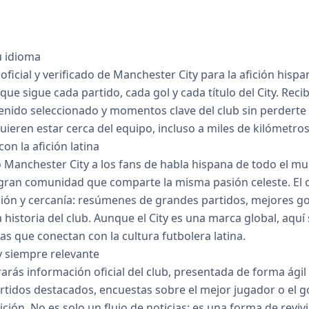
u idioma
 oficial y verificado de Manchester City para la afición his
 sigue cada partido, cada gol y cada título del City. Recib
tenido seleccionado y momentos clave del club sin perderte
uieren estar cerca del equipo, incluso a miles de kilómetros
on la afición latina
so Manchester City a los fans de habla hispana de todo el 
 gran comunidad que comparte la misma pasión celeste. El
ión y cercanía: resúmenes de grandes partidos, mejores gol
historia del club. Aunque el City es una marca global, aquí 
as que conectan con la cultura futbolera latina.
y siempre relevante
arás información oficial del club, presentada de forma ágil
artidos destacados, encuestas sobre el mejor jugador o el 
ción. No es solo un flujo de noticias: es una forma de reviv