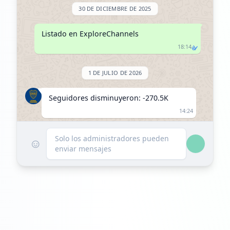
30 DE DICIEMBRE DE 2025
Listado en ExploreChannels
18:14
1 DE JULIO DE 2026
Seguidores disminuyeron: -270.5K
14:24
Alcanzó 0 seguidores
Solo los administradores pueden
☺
enviar mensajes
14:24