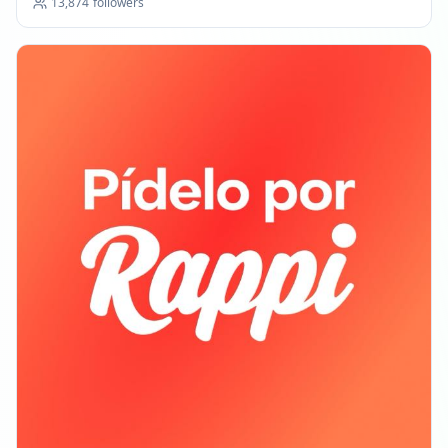
13,874
followers