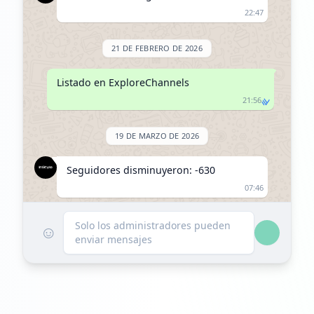
22:47
21 DE FEBRERO DE 2026
Listado en ExploreChannels
21:56
19 DE MARZO DE 2026
Seguidores disminuyeron: -630
07:46
Alcanzó 10.0K seguidores
Solo los administradores pueden
☺
enviar mensajes
07:46
2 DE ABRIL DE 2026
Seguidores disminuyeron: -46