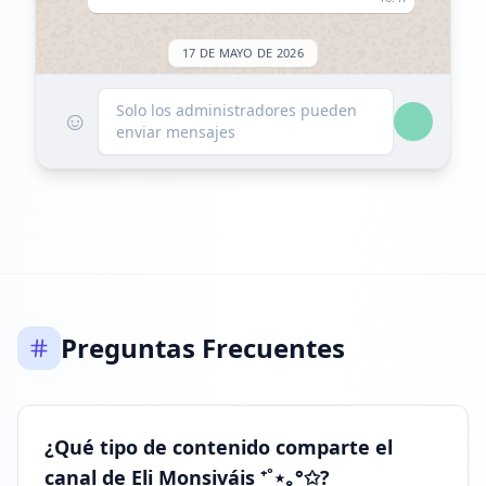
17 DE MAYO DE 2026
Listado en ExploreChannels
Solo los administradores pueden
☺
enviar mensajes
18:40
Preguntas Frecuentes
¿Qué tipo de contenido comparte el
canal de Eli Monsiváis ⁺˚⋆｡°✩?