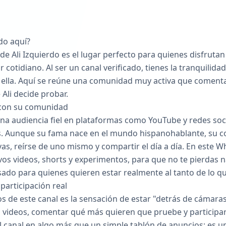
rdo aquí?
 de Ali Izquierdo es el lugar perfecto para quienes disfrutan
tidiano. Al ser un canal verificado, tienes la tranquilidad
 ella. Aquí se reúne una comunidad muy activa que comenta
Ali decide probar.
l con su comunidad
na audiencia fiel en plataformas como YouTube y redes socia
tros. Aunque su fama nace en el mundo hispanohablante, su 
as, reírse de uno mismo y compartir el día a día. En este W
os videos, shorts y experimentos, para que no te pierdas 
sado para quienes quieren estar realmente al tanto de lo q
participación real
s de este canal es la sensación de estar "detrás de cámaras
videos, comentar qué más quieren que pruebe y participar
al canal en algo más que un simple tablón de anuncios: es