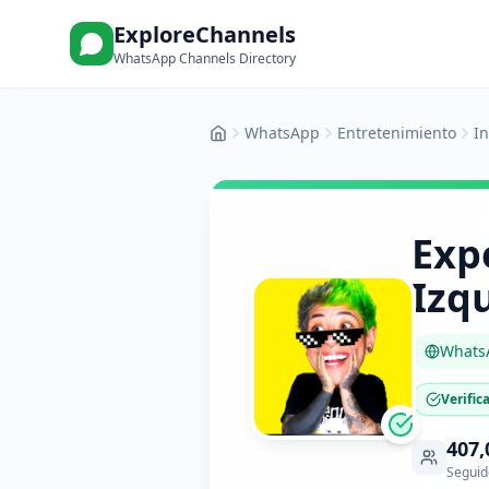
ExploreChannels
WhatsApp Channels Directory
WhatsApp
Entretenimiento
In
Inicio
Expe
Izq
Whats
Verific
407,
Seguid