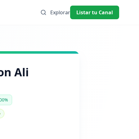
Explorar
Listar tu Canal
on Ali
800%
o