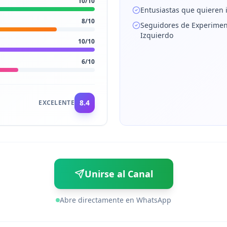
10
/10
Entusiastas que quieren 
8
/10
Seguidores de Experimento
Izquierdo
10
/10
6
/10
8.4
EXCELENTE
Unirse al Canal
Abre directamente en WhatsApp