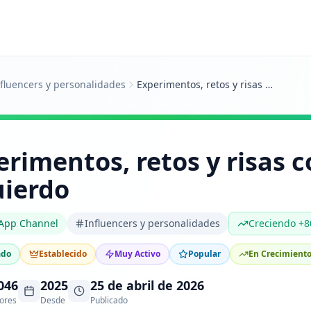
fluencers y personalidades
Experimentos, retos y risas con Ali Izquierdo
rimentos, retos y risas c
uierdo
App Channel
Influencers y personalidades
Creciendo +
ado
Establecido
Muy Activo
Popular
En Crecimient
046
2025
25 de abril de 2026
ores
Desde
Publicado