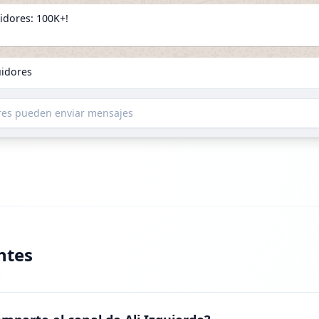
idores: 100K+!
uidores
ores pueden enviar mensajes
12 DE FEBRERO DE 2026
ED: +246.6K
uidores
ntes
8 DE MARZO DE 2026
SED: +309