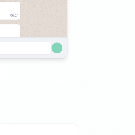
06:24
06:24
20:20
20:20