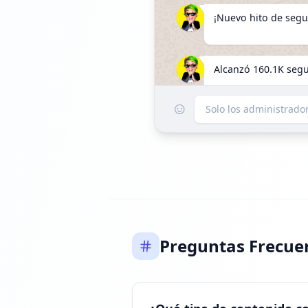
¡Nuevo hito de segu
Alcanzó 160.1K seg
☺
Solo los administrad
FOLLOWERS INCREAS
Alcanzó 406.7K seg
Preguntas Frecue
FOLLOWERS INCREA