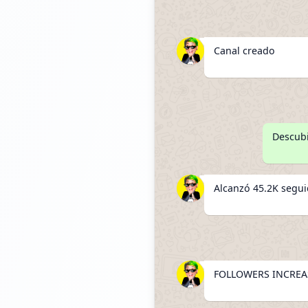
Canal creado
Descubi
Alcanzó 45.2K segu
FOLLOWERS INCREAS