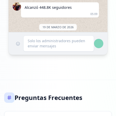
Alcanzó 448.8K seguidores
05:09
19 DE MARZO DE 2026
Seguidores disminuyeron: -1.7K
Solo los administradores pueden
☺
enviar mensajes
00:27
Alcanzó 447.1K seguidores
00:27
5 DE ABRIL DE 2026
Seguidores disminuyeron: -2.5K
Preguntas Frecuentes
21:25
Alcanzó 444.6K seguidores