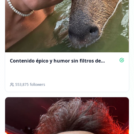
Contenido épico y humor sin filtros de
YoSoyPlex
553,875
followers