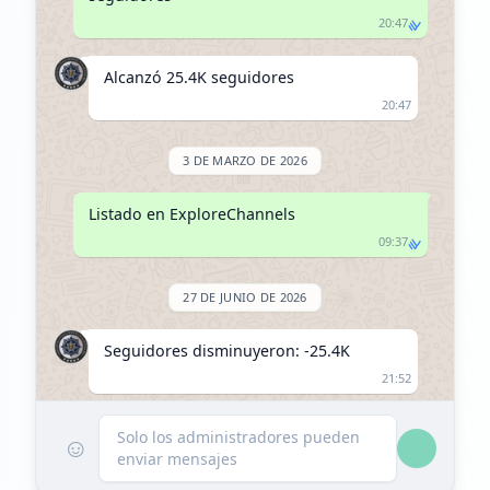
20:47
Alcanzó 25.4K seguidores
20:47
3 DE MARZO DE 2026
Listado en ExploreChannels
09:37
27 DE JUNIO DE 2026
Seguidores disminuyeron: -25.4K
21:52
Alcanzó 0 seguidores
Solo los administradores pueden
☺
enviar mensajes
21:52