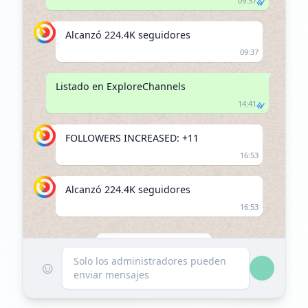
09:37
Alcanzó 224.4K seguidores
09:37
Listado en ExploreChannels
14:41
FOLLOWERS INCREASED: +11
16:53
Alcanzó 224.4K seguidores
16:53
30 DE DICIEMBRE DE 2025
Solo los administradores pueden
☺
enviar mensajes
Seguidores disminuyeron: -636
09:19