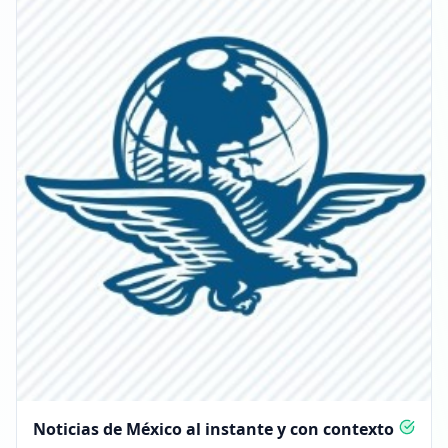
Seguidores disminuyeron: -3.8K
00:55
Alcanzó 214.9K seguidores
00:55
1 DE JUNIO DE 2026
FOLLOWERS INCREASED: +3.3K
00:38
Alcanzó 218.3K seguidores
00:38
Noticias de México al instante y con contexto