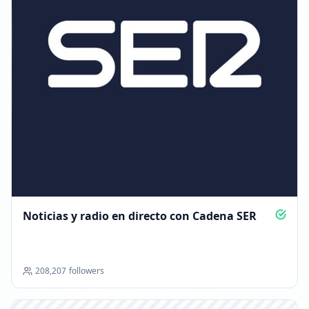
11 DE MARZO DE 2026
Seguidores disminuyeron: -910
21:19
Alcanzó 219.2K seguidores
21:19
18 DE MARZO DE 2026
Seguidores disminuyeron: -439
22:26
Noticias y radio en directo con Cadena SER
Alcanzó 218.8K seguidores
22:26
208,207
followers
13 DE MAYO DE 2026