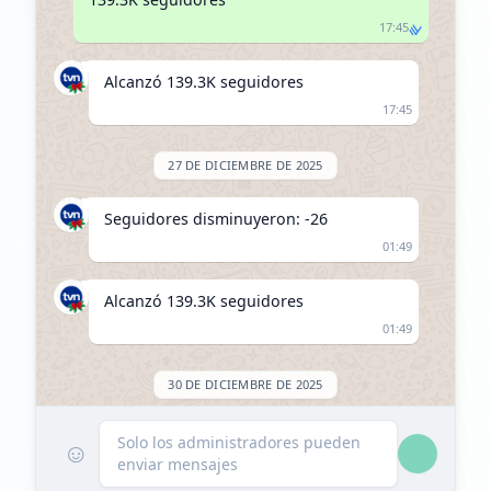
17:45
Alcanzó 139.3K seguidores
17:45
27 DE DICIEMBRE DE 2025
Seguidores disminuyeron: -26
01:49
Alcanzó 139.3K seguidores
01:49
30 DE DICIEMBRE DE 2025
FOLLOWERS INCREASED: +145
Solo los administradores pueden
☺
enviar mensajes
16:42