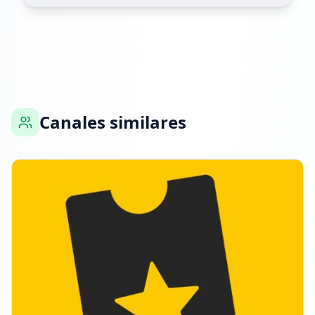
Alcanzó 139.5K seguidores
16:42
17 DE ENERO DE 2026
Listado en ExploreChannels
Canales similares
18:25
24 DE FEBRERO DE 2026
FOLLOWERS INCREASED: +6.3K
23:07
Alcanzó 145.7K seguidores
23:07