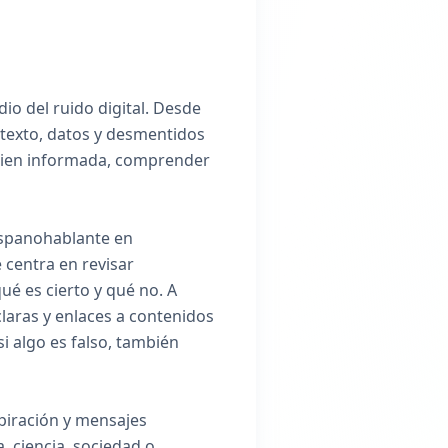
o del ruido digital. Desde
ntexto, datos y desmentidos
r bien informada, comprender
ispanohablante en
 centra en revisar
é es cierto y qué no. A
claras y enlaces a contenidos
i algo es falso, también
spiración y mensajes
, ciencia, sociedad o