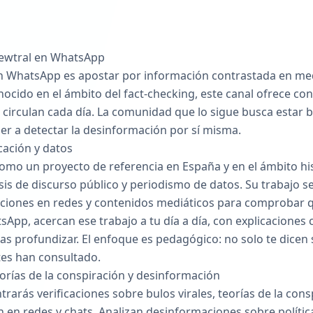
Newtral en WhatsApp
en WhatsApp es apostar por información contrastada en medi
nocido en el ámbito del fact-checking, este canal ofrece co
ue circulan cada día. La comunidad que lo sigue busca esta
er a detectar la desinformación por sí misma.
icación y datos
omo un proyecto de referencia en España y en el ámbito h
isis de discurso público y periodismo de datos. Su trabajo se
caciones en redes y contenidos mediáticos para comprobar qu
sApp, acercan ese trabajo a tu día a día, con explicaciones 
 profundizar. El enfoque es pedagógico: no solo te dicen s
tes han consultado.
eorías de la conspiración y desinformación
trarás verificaciones sobre bulos virales, teorías de la con
en redes y chats. Analizan desinformaciones sobre política