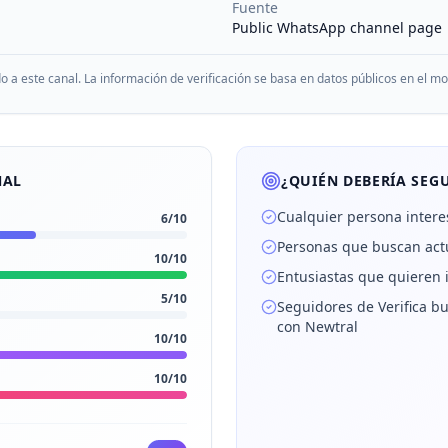
Fuente
Public WhatsApp channel page
do a este canal. La información de verificación se basa en datos públicos en el 
NAL
¿QUIÉN DEBERÍA SEGU
Cualquier persona intere
6
/10
Personas que buscan actu
10
/10
Entusiastas que quieren 
5
/10
Seguidores de Verifica bu
con Newtral
10
/10
10
/10