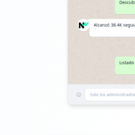
Descubi
Alcanzó 38.4K segu
Listado
☺
Solo los administrad