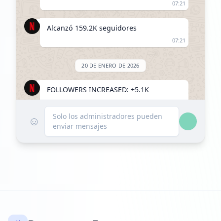
07:21
Alcanzó 159.2K seguidores
07:21
20 DE ENERO DE 2026
FOLLOWERS INCREASED: +5.1K
13:19
Solo los administradores pueden
☺
enviar mensajes
Alcanzó 164.3K seguidores
13:19
24 DE FEBRERO DE 2026
FOLLOWERS INCREASED: +14.2K
10:32