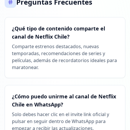
Preguntas Frecuentes
Alcanzó 178.5K seguidores
10:32
11 DE MARZO DE 2026
¿Qué tipo de contenido comparte el
canal de Netflix Chile?
FOLLOWERS INCREASED: +1.4K
Comparte estrenos destacados, nuevas
16:45
temporadas, recomendaciones de series y
películas, además de recordatorios ideales para
Alcanzó 179.9K seguidores
maratonear.
16:45
19 DE MARZO DE 2026
¿Cómo puedo unirme al canal de Netflix
FOLLOWERS INCREASED: +983
Chile en WhatsApp?
00:12
Solo debes hacer clic en el invite link oficial y
Alcanzó 180.9K seguidores
pulsar en seguir dentro de WhatsApp para
00:12
empezar a recibir las actualizaciones.