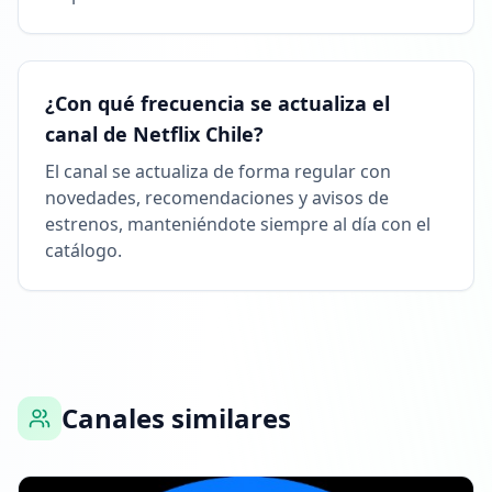
5 DE ABRIL DE 2026
FOLLOWERS INCREASED: +2.1K
¿Con qué frecuencia se actualiza el
14:54
canal de Netflix Chile?
El canal se actualiza de forma regular con
Alcanzó 183.0K seguidores
novedades, recomendaciones y avisos de
14:54
estrenos, manteniéndote siempre al día con el
catálogo.
14 DE MAYO DE 2026
Listado en ExploreChannels
18:04
Canales similares