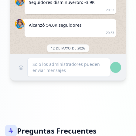
Seguidores disminuyeron: -3.9K
20:33
Alcanzó 54.0K seguidores
20:33
12 DE MAYO DE 2026
FOLLOWERS INCREASED: +110
Solo los administradores pueden
☺
enviar mensajes
14:15
Alcanzó 54.1K seguidores
14:15
25 DE JUNIO DE 2026
Listado en ExploreChannels
Preguntas Frecuentes
18:10