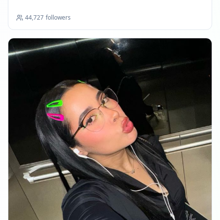
44,727
followers