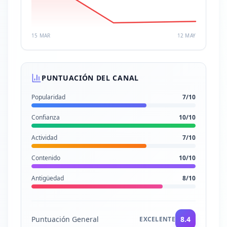
15 MAR
12 MAY
PUNTUACIÓN DEL CANAL
Popularidad
7
/10
Confianza
10
/10
Actividad
7
/10
Contenido
10
/10
Antigüedad
8
/10
Puntuación General
8.4
EXCELENTE