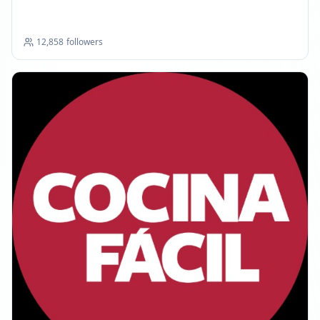
12,858
followers