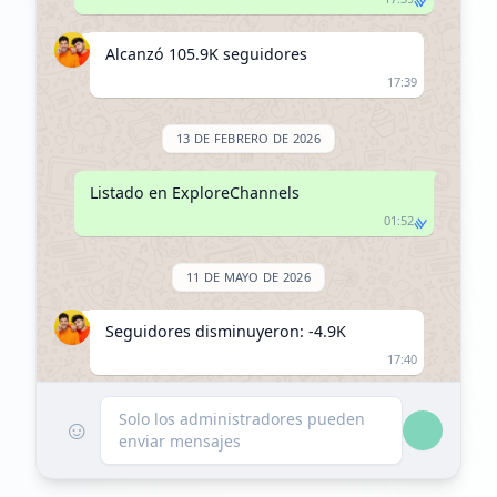
Alcanzó 105.9K seguidores
17:39
13 DE FEBRERO DE 2026
Listado en ExploreChannels
01:52
11 DE MAYO DE 2026
Seguidores disminuyeron: -4.9K
17:40
Alcanzó 101.0K seguidores
Solo los administradores pueden
☺
enviar mensajes
17:40