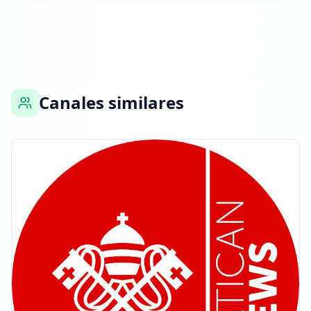
9 DE MARZO DE 2026
FOLLOWERS INCREASED: +9.2K
21:08
Alcanzó 122.5K seguidores
Canales similares
21:08
26 DE MARZO DE 2026
FOLLOWERS INCREASED: +4.0K
08:49
Alcanzó 126.4K seguidores
08:49