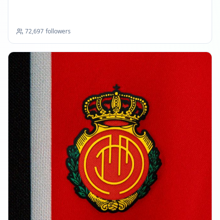
72,697
followers