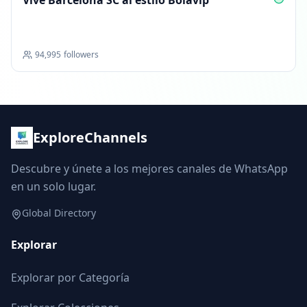
Vive Barcelona SC al estilo Bolavip
94,995
followers
ExploreChannels
Descubre y únete a los mejores canales de WhatsApp
en un solo lugar.
Global Directory
Explorar
Explorar por Categoría