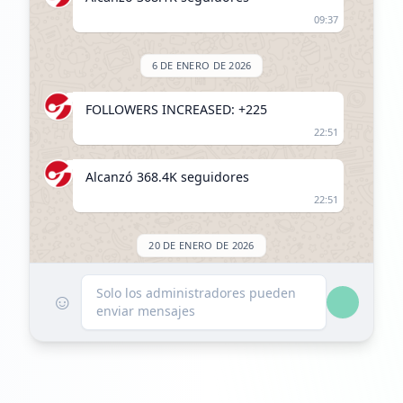
09:37
6 DE ENERO DE 2026
FOLLOWERS INCREASED: +225
22:51
Alcanzó 368.4K seguidores
22:51
20 DE ENERO DE 2026
FOLLOWERS INCREASED: +500
Solo los administradores pueden
☺
enviar mensajes
23:28
Alcanzó 368.9K seguidores
23:28