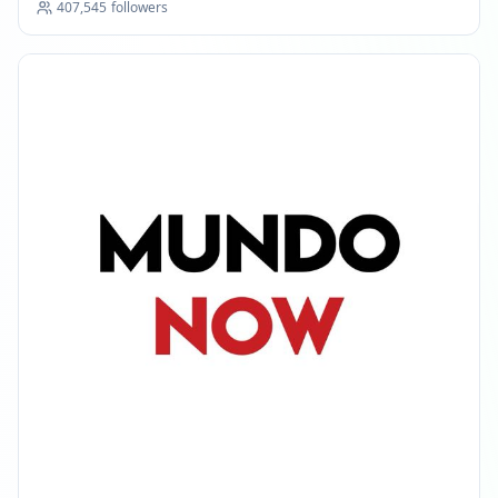
407,545
followers