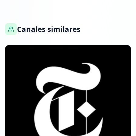
21 DE ENERO DE 2026
Listado en ExploreChannels
Canales similares
11:47
5 DE FEBRERO DE 2026
Seguidores disminuyeron: -1.5K
10:06
Alcanzó 367.4K seguidores
10:06
28 DE FEBRERO DE 2026
FOLLOWERS INCREASED: +326
08:30