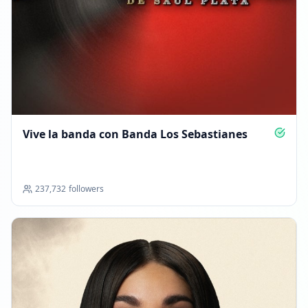
FOLLOWERS INCREASED: +1.9K
00:13
Alcanzó 300.0K seguidores
00:13
Listado en ExploreChannels
Vive la banda con Banda Los Sebastianes
18:19
25 DE ENERO DE 2026
237,732
followers
FOLLOWERS INCREASED: +36.5K
08:11
Alcanzó 336.4K seguidores
08:11