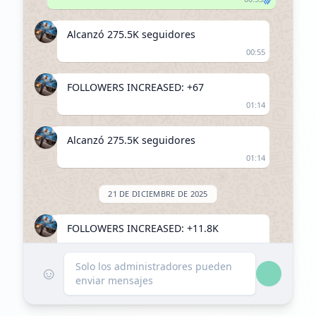
Alcanzó 275.5K seguidores
00:55
FOLLOWERS INCREASED: +67
01:14
Alcanzó 275.5K seguidores
01:14
21 DE DICIEMBRE DE 2025
FOLLOWERS INCREASED: +11.8K
23:16
Solo los administradores pueden
☺
enviar mensajes
Alcanzó 287.3K seguidores
23:16