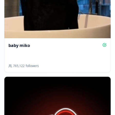
Alcanzó 1.0M seguidores
07:54
13 DE ABRIL DE 2026
Seguidores disminuyeron: -17.5K
14:09
baby miko
¡Nuevo hito de seguidores: 500K+!
14:09
765,122
followers
Alcanzó 988.6K seguidores
14:09