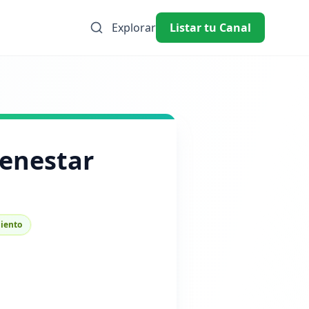
Explorar
Listar tu Canal
ienestar
iento