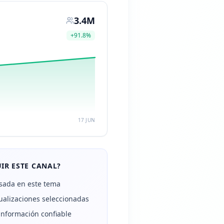
3.4M
+
91.8
%
17 JUN
IR ESTE CANAL?
sada en este tema
alizaciones seleccionadas
información confiable