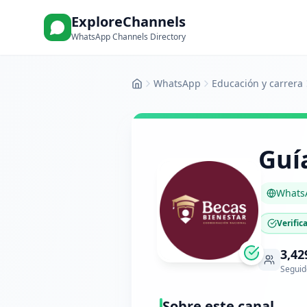
ExploreChannels
WhatsApp Channels Directory
WhatsApp
Educación y carrera
Inicio
Guía
Whats
Verific
3,42
Seguid
Sobre este canal