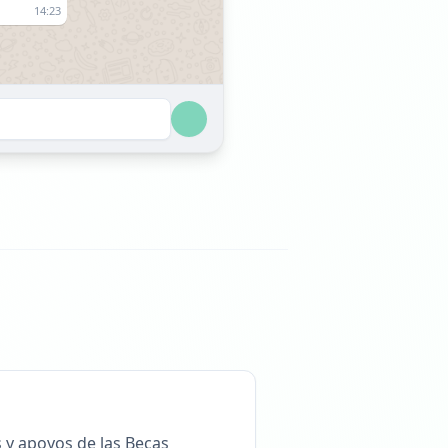
14:23
21:09
21:09
19:00
s y apoyos de las Becas