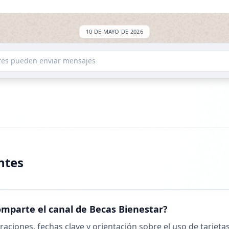
10 DE MAYO DE 2026
ED: +637.9K
ores pueden enviar mensajes
dores
24 DE MAYO DE 2026
ntes
 en ExploreChannels
17 DE JUNIO DE 2026
omparte el canal de Becas Bienestar?
ED: +369.5K
raciones, fechas clave y orientación sobre el uso de tarjeta