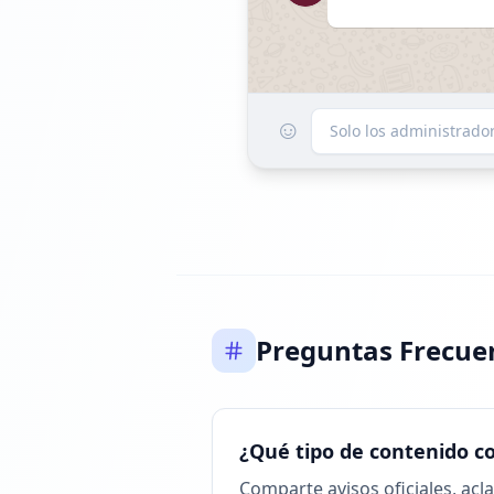
☺
FOLLOWERS INCREAS
Solo los administrad
Alcanzó 3.1M segui
Preguntas Frecue
Listado
¿Qué tipo de contenido c
FOLLOWERS INCREAS
Comparte avisos oficiales, acla