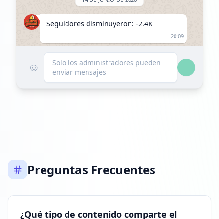
Seguidores disminuyeron: -2.4K
20:09
Alcanzó 70.4K seguidores
Solo los administradores pueden
☺
enviar mensajes
20:09
Preguntas Frecuentes
¿Qué tipo de contenido comparte el