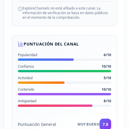
ExploreChannels no está afiliado a este canal. La
información de verificación se basa en datos públicos
en el momento de la comprobación.
PUNTUACIÓN DEL CANAL
Popularidad
6
/10
Confianza
10
/10
Actividad
5
/10
Contenido
10
/10
Antigüedad
8
/10
Puntuación General
7.8
MUY BUENO