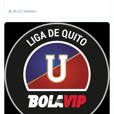
98,223
followers