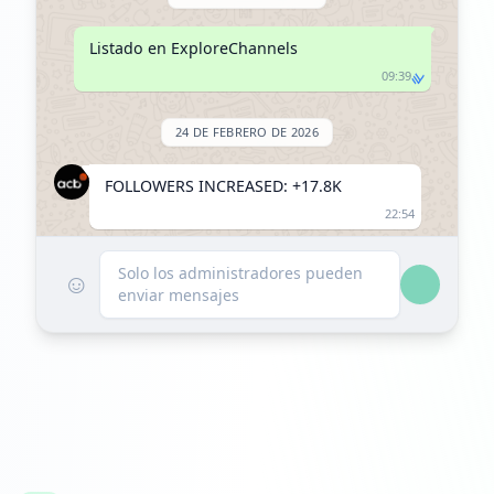
Listado en ExploreChannels
09:39
24 DE FEBRERO DE 2026
FOLLOWERS INCREASED: +17.8K
22:54
Alcanzó 91.0K seguidores
Solo los administradores pueden
☺
enviar mensajes
22:54
4 DE MARZO DE 2026
FOLLOWERS INCREASED: +1.0K
18:24
Alcanzó 92.1K seguidores