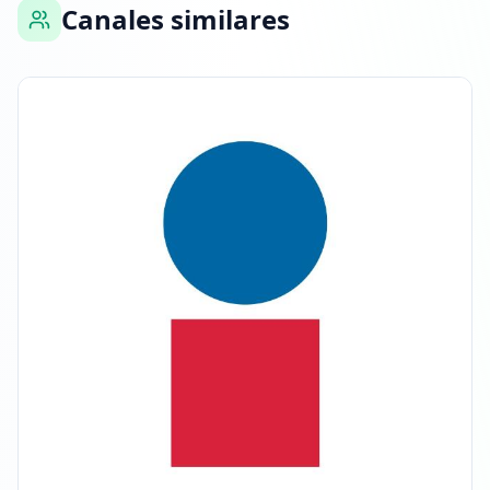
Canales similares
18:24
26 DE MARZO DE 2026
FOLLOWERS INCREASED: +3.9K
04:51
Alcanzó 96.0K seguidores
04:51
20 DE ABRIL DE 2026
FOLLOWERS INCREASED: +9.8K
08:12
¡Nuevo hito de seguidores: 100K+!
08:12